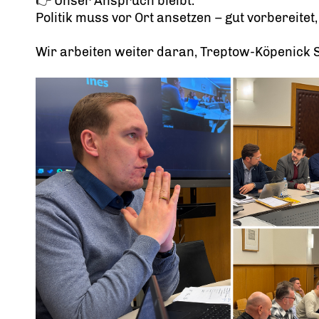
👉 Unser Anspruch bleibt:
Politik muss vor Ort ansetzen – gut vorbereitet,
Wir arbeiten weiter daran, Treptow-Köpenick S