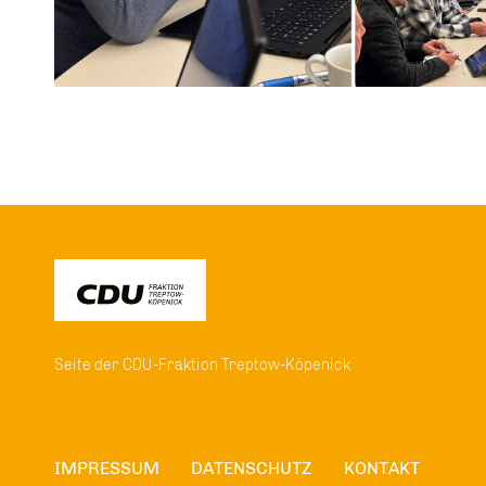
Seite der CDU-Fraktion Treptow-Köpenick
IMPRESSUM
DATENSCHUTZ
KONTAKT