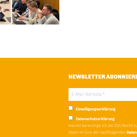
NEWSLETTER ABONNIER
Einwilligungserklärung
Datenschutzerklärung
Hiermit berechtige ich die CDU Berlin z
Daten im Sinn der nachfolgenden
Daten