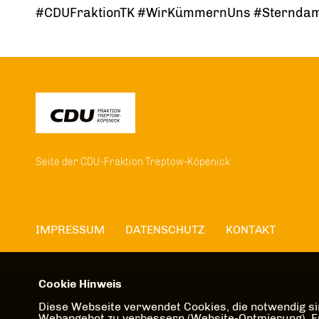
#CDUFraktionTK #WirKümmernUns #Sterndamm
Seite der CDU-Fraktion Treptow-Köpenick
IMPRESSUM
DATENSCHUTZ
KONTAKT
Cookie Hinweis
Diese Webseite verwendet Cookies, die notwendig sin
Webangebot zu verbessern (Website-Optmierung). Für 