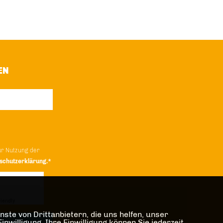
EN
ur Nutzung der
schutzerklärung.*
iendly
Captcha ⇗
ste von Drittanbietern, die uns helfen, unser
illigung. Ihre Einwilligung können Sie jederzeit