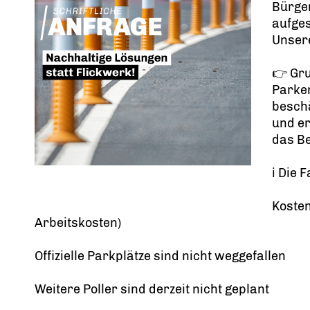
Bürge
aufge
Unsere
👉 Gr
Parken
besch
und e
das Be
ℹ️ Die 
Kosten
Arbeitskosten)
Offizielle Parkplätze sind nicht weggefallen
Weitere Poller sind derzeit nicht geplant