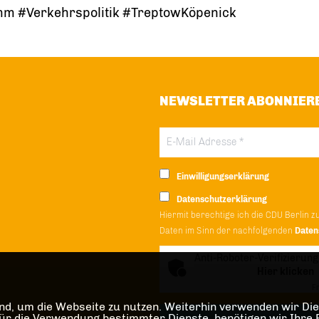
 #Verkehrspolitik #TreptowKöpenick
NEWSLETTER ABONNIER
Einwilligungserklärung
Datenschutzerklärung
Hiermit berechtige ich die CDU Berlin z
Daten im Sinn der nachfolgenden
Daten
Anti-Roboter-Verifizierung
Hier klicken
Fr
d, um die Webseite zu nutzen. Weiterhin verwenden wir Dien
die Verwendung bestimmter Dienste, benötigen wir Ihre Einw