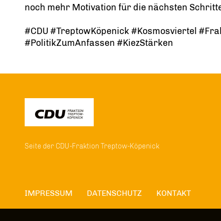
noch mehr Motivation für die nächsten Schritte.
#CDU #TreptowKöpenick #Kosmosviertel #Frak
#PolitikZumAnfassen #KiezStärken
Seite der CDU-Fraktion Treptow-Köpenick
IMPRESSUM
DATENSCHUTZ
KONTAKT