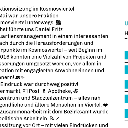
ktionssitzung im Kosmosviertel
Mai war unsere Fraktion
mosviertel unterwegs. 🏙️
st führte uns Daniel Fritz
H
uartiersmanagement in einem interessanten
T
äch durch die Herausforderungen und
punkte im Kosmosviertel – seit Beginn im
016 konnten eine Vielzahl von Projekten und
sserungen umgesetzt werden, vor allem in
ration mit engagierten Anwohnerinnen und
nern! 👥✨
 Eindruck war durchweg positiv!
ermarkt, 📮 Post, 💊 Apotheke, 🍝
nzentrum und Stadzteilzentrum – alles nah
gendliche und ältere Menschen im Viertel. ❤️
er Zusammenarbeit mit dem Bezirksamt wurde
litische Arbeit ein. 📝📌
nssitzung vor Ort – mit vielen Eindrücken und