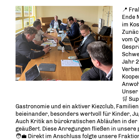
📍 Fra
Ende 
im Kos
Zunäch
vom Q
Gespr
Schwer
Jahr 2
Verbe
Koope
Anwoh
Unser
🛒 Sup
Gastronomie und ein aktiver Kiezclub, Familie
beieinander, besonders wertvoll für Kinder, Ju
Auch Kritik an bürokratischen Abläufen in d
geäußert. Diese Anregungen fließen in unsere po
🧑‍💼 Direkt im Anschluss folgte unsere Fraktio