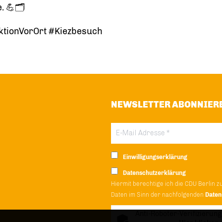
 💪🗂️
tionVorOrt #Kiezbesuch
NEWSLETTER ABONNIER
Einwilligungserklärung
Datenschutzerklärung
Hiermit berechtige ich die CDU Berlin z
Daten im Sinn der nachfolgenden
Daten
Anti-Roboter-Verifizierung