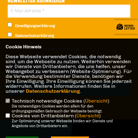
NEWSLETTER ABONNIEREN
Einwilligungserklärung
Datenschutzerklärung
Hiermit berechtige ich die CDU Berlin zur Nutzung der Daten im Sinn
Cookie Hinweis
der nachfolgenden
Datenschutzerklärung.*
Diese Webseite verwendet Cookies, die notwendig
Anti-Roboter-Verifizierung
sind, um die Webseite zu nutzen. Weiterhin verwenden
wir Dienste von Drittanbietern, die uns helfen, unser
Hier klicken
Webangebot zu verbessern (Website-Optmierung). Für
Friendly
Captcha ⇗
die Verwendung bestimmter Dienste, benötigen wir
Ihre Einwilligung. Ihre Einwilligung können Sie jederzeit
widerrufen. Weitere Informationen finden Sie in
unserer
Datenschutzerklärung
.
Technisch notwendige Cookies (
Übersicht
)
* Pflichtfeld!
Die notwendigen Cookies werden allein für den
ordnungsgemäßen Gebrauch der Webseite benötigt.
Cookies von Drittanbietern (
Übersicht
)
Zur Optimierung unserer Webseite binden wir Dienste und
@2026 CDU-Fraktion Treptow-
Angebote von Drittanbietern ein.
Köpenick
Alle Rechte vorbehalten.