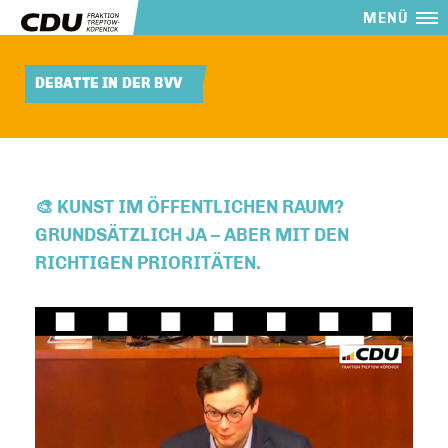
MENÜ
DEBATTE IN DER BVV
🎨 KUNST IM ÖFFENTLICHEN RAUM?
GRUNDSÄTZLICH JA – ABER MIT DEN
RICHTIGEN PRIORITÄTEN.