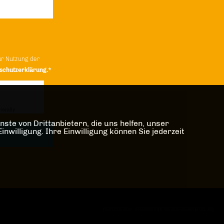
ur Nutzung der
schutzerklärung.*
iendly
Captcha ⇗
ste von Drittanbietern, die uns helfen, unser
illigung. Ihre Einwilligung können Sie jederzeit
REALISATION: SHARKNESS MEDIA GMBH & CO. KG