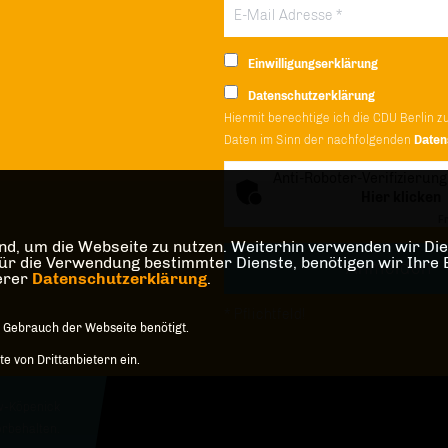
Einwilligungserklärung
Datenschutzerklärung
Hiermit berechtige ich die CDU Berlin z
Daten im Sinn der nachfolgenden
Daten
Anti-Roboter-Verifizierung
Hier klicken
Fr
d, um die Webseite zu nutzen. Weiterhin verwenden wir Dien
die Verwendung bestimmter Dienste, benötigen wir Ihre Einw
serer
Datenschutzerklärung
.
* Pflichtfeld!
 Gebrauch der Webseite benötigt.
 von Drittanbietern ein.
w-Köpenick
orbehalten.