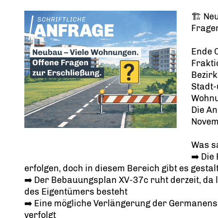
🏗️ Ne
Frage
Ende 
Frakti
Bezirk
Stadt
Wohnu
Die An
Novemb
Was s
➡️ Die
erfolgen, doch in diesem Bereich gibt es gestal
➡️ Der Bebauungsplan XV-37c ruht derzeit, da 
des Eigentümers besteht
➡️ Eine mögliche Verlängerung der Germanenst
verfolgt