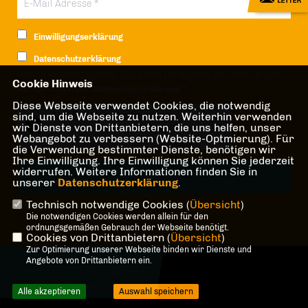
Einwilligungserklärung
Datenschutzerklärung
Hiermit berechtige ich die CDU Berlin zur Nutzung der Daten im Sinn
Cookie Hinweis
der nachfolgenden
Datenschutzerklärung.*
Diese Webseite verwendet Cookies, die notwendig
Anti-Roboter-Verifizierung
sind, um die Webseite zu nutzen. Weiterhin verwenden
wir Dienste von Drittanbietern, die uns helfen, unser
Hier klicken
Webangebot zu verbessern (Website-Optmierung). Für
Friendly
Captcha ⇗
die Verwendung bestimmter Dienste, benötigen wir
Ihre Einwilligung. Ihre Einwilligung können Sie jederzeit
widerrufen. Weitere Informationen finden Sie in
unserer
Datenschutzerklärung
.
Technisch notwendige Cookies (
Übersicht
)
* Pflichtfeld!
Die notwendigen Cookies werden allein für den
ordnungsgemäßen Gebrauch der Webseite benötigt.
Cookies von Drittanbietern (
Übersicht
)
Zur Optimierung unserer Webseite binden wir Dienste und
@2026 CDU-Fraktion Treptow-
Angebote von Drittanbietern ein.
Köpenick
Alle Rechte vorbehalten.
Alle akzeptieren
Auswahl speichern