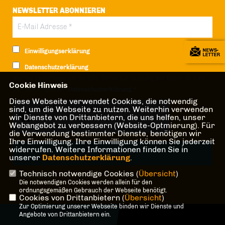
NEWSLETTER ABONNIEREN
Einwilligungserklärung
Datenschutzerklärung
Hiermit berechtige ich die CDU Berlin zur Nutzung der Daten im Sinn
Cookie Hinweis
der nachfolgenden
Datenschutzerklärung.*
Diese Webseite verwendet Cookies, die notwendig
Anti-Roboter-Verifizierung
sind, um die Webseite zu nutzen. Weiterhin verwenden
wir Dienste von Drittanbietern, die uns helfen, unser
Hier klicken
Webangebot zu verbessern (Website-Optmierung). Für
Friendly
Captcha ⇗
die Verwendung bestimmter Dienste, benötigen wir
Ihre Einwilligung. Ihre Einwilligung können Sie jederzeit
widerrufen. Weitere Informationen finden Sie in
unserer
Datenschutzerklärung
.
Technisch notwendige Cookies (
Übersicht
)
* Pflichtfeld!
Die notwendigen Cookies werden allein für den
ordnungsgemäßen Gebrauch der Webseite benötigt.
Cookies von Drittanbietern (
Übersicht
)
Zur Optimierung unserer Webseite binden wir Dienste und
@2026 CDU-Fraktion Treptow-
Angebote von Drittanbietern ein.
Köpenick