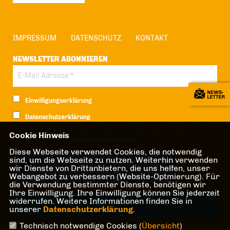
IMPRESSUM
DATENSCHUTZ
KONTAKT
NEWSLETTER ABONNIEREN
Einwilligungserklärung
Datenschutzerklärung
Hiermit berechtige ich die CDU Berlin zur Nutzung der Daten im Sinn
Cookie Hinweis
der nachfolgenden
Datenschutzerklärung.*
Diese Webseite verwendet Cookies, die notwendig
Anti-Roboter-Verifizierung
sind, um die Webseite zu nutzen. Weiterhin verwenden
wir Dienste von Drittanbietern, die uns helfen, unser
Hier klicken
Webangebot zu verbessern (Website-Optmierung). Für
Friendly
Captcha ⇗
die Verwendung bestimmter Dienste, benötigen wir
Ihre Einwilligung. Ihre Einwilligung können Sie jederzeit
widerrufen. Weitere Informationen finden Sie in
unserer
Datenschutzerklärung
.
Technisch notwendige Cookies (
Übersicht
)
* Pflichtfeld!