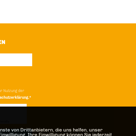
EN
ur Nutzung der
schutzerklärung.*
iendly
Captcha ⇗
ste von Drittanbietern, die uns helfen, unser
illigung. Ihre Einwilligung können Sie jederzeit