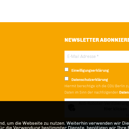
NEWSLETTER ABONNIER
Einwilligungserklärung
Datenschutzerklärung
Hiermit berechtige ich die CDU Berlin z
Daten im Sinn der nachfolgenden
Daten
Anti-Roboter-Verifizierung
Hier klicken
Fr
d, um die Webseite zu nutzen. Weiterhin verwenden wir Dien
die Verwendung bestimmter Dienste, benötigen wir Ihre Einw