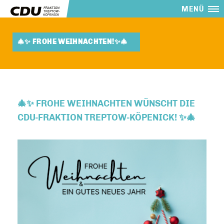
MENÜ
🎄✨ FROHE WEIHNACHTEN!✨🎄
🎄✨ FROHE WEIHNACHTEN WÜNSCHT DIE
CDU-FRAKTION TREPTOW-KÖPENICK! ✨🎄