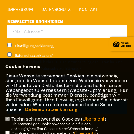
IMPRESSUM
DATENSCHUTZ
KONTAKT
NEWSLETTER ABONNIEREN
Einwilligungserklärung
Datenschutzerklärung
Hiermit berechtige ich die CDU Berlin zur Nutzung der Daten im Sinn
Cookie Hinweis
der nachfolgenden
Datenschutzerklärung.*
Diese Webseite verwendet Cookies, die notwendig
Anti-Roboter-Verifizierung
sind, um die Webseite zu nutzen. Weiterhin verwenden
wir Dienste von Drittanbietern, die uns helfen, unser
Hier klicken
Webangebot zu verbessern (Website-Optmierung). Für
Friendly
Captcha ⇗
die Verwendung bestimmter Dienste, benötigen wir
Ihre Einwilligung. Ihre Einwilligung können Sie jederzeit
widerrufen. Weitere Informationen finden Sie in
unserer
Datenschutzerklärung
.
Technisch notwendige Cookies (
Übersicht
)
* Pflichtfeld!
Die notwendigen Cookies werden allein für den
ordnungsgemäßen Gebrauch der Webseite benötigt.
Cookies von Drittanbietern (
Übersicht
)