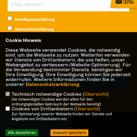
Einwilligungserklärung
Datenschutzerklärung
Hiermit berechtige ich die CDU Berlin zur Nutzung der Daten im Sinn
Cookie Hinweis
der nachfolgenden
Datenschutzerklärung.*
Diese Webseite verwendet Cookies, die notwendig
sind, um die Webseite zu nutzen. Weiterhin verwenden
Anti-Roboter-Verifizierung
wir Dienste von Drittanbietern, die uns helfen, unser
Hier klicken
Webangebot zu verbessern (Website-Optmierung). Für
Friendly
Captcha ⇗
die Verwendung bestimmter Dienste, benötigen wir
Ihre Einwilligung. Ihre Einwilligung können Sie jederzeit
widerrufen. Weitere Informationen finden Sie in
unserer
Datenschutzerklärung
.
Technisch notwendige Cookies (
Übersicht
)
* Pflichtfeld!
Die notwendigen Cookies werden allein für den
ordnungsgemäßen Gebrauch der Webseite benötigt.
Cookies von Drittanbietern (
Übersicht
)
Zur Optimierung unserer Webseite binden wir Dienste und
@2026 CDU-Fraktion Treptow-
Angebote von Drittanbietern ein.
Köpenick
Alle Rechte vorbehalten.
Alle akzeptieren
Auswahl speichern