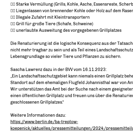
👎🏻 Starke Vermüllung (Grills, Kohle, Asche, Essensreste, Scherben
👎🏻 Liegenlassen von brennender Kohle oder Holz auf dem Rase
👎🏻 Illegale Zufahrt mit Kleintransportern
👎🏻 Grill für große Tiere (Schafe, Schweine)
👎🏻 unerlaubte Ausweitung des vorgegebenen Grillplatzes
Die Renaturierung ist die logische Konsequenz aus der Tatsache 
nicht mehr tragbar zu sein und als Teil eines Landschaftsschut
Lebensgrundlage so vieler Tiere und Pflanzen zu sichern.
Sascha Lawrenz dazu in der BVV vom 16.11.2023:
Ein Landschaftsschutzgebiet kann niemals einen Grillplatz beh
Standort auf dem ehemaligen Flugfeld Johannisthal war von Anf
Wir unterstützen das Amt bei der Suche nach einem geeigneten
einen öffentlichen Grillplatz und freuen uns über die Renaturie
geschlossenen Grillplatzes.“
Weitere Informationen dazu:
https://www.berlin.de/ba-treptow-
koepenick/aktuelles/pressemitteilungen/2024/pressemittei