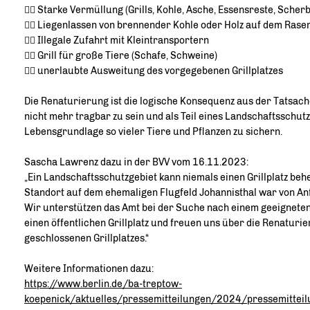
👎🏻 Starke Vermüllung (Grills, Kohle, Asche, Essensreste, Scherben
👎🏻 Liegenlassen von brennender Kohle oder Holz auf dem Rase
👎🏻 Illegale Zufahrt mit Kleintransportern
👎🏻 Grill für große Tiere (Schafe, Schweine)
👎🏻 unerlaubte Ausweitung des vorgegebenen Grillplatzes
Die Renaturierung ist die logische Konsequenz aus der Tatsache 
nicht mehr tragbar zu sein und als Teil eines Landschaftsschut
Lebensgrundlage so vieler Tiere und Pflanzen zu sichern.
Sascha Lawrenz dazu in der BVV vom 16.11.2023:
Ein Landschaftsschutzgebiet kann niemals einen Grillplatz beh
Standort auf dem ehemaligen Flugfeld Johannisthal war von Anf
Wir unterstützen das Amt bei der Suche nach einem geeigneten
einen öffentlichen Grillplatz und freuen uns über die Renaturie
geschlossenen Grillplatzes.“
Weitere Informationen dazu:
https://www.berlin.de/ba-treptow-
koepenick/aktuelles/pressemitteilungen/2024/pressemittei