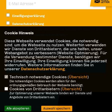
Einwilligungserklärung
Datenschutzerklärung
Hiermit berechtige ich die CDU Berlin zur Nutzung der Daten im Sinn
Cookie Hinweis
der nachfolgenden
Datenschutzerklärung.*
Diese Webseite verwendet Cookies, die notwendig
sind, um die Webseite zu nutzen. Weiterhin verwenden
Anti-Roboter-Verifizierung
wir Dienste von Drittanbietern, die uns helfen, unser
Hier klicken
Webangebot zu verbessern (Website-Optmierung). Für
Friendly
Captcha ⇗
die Verwendung bestimmter Dienste, benötigen wir
Ihre Einwilligung. Ihre Einwilligung können Sie jederzeit
widerrufen. Weitere Informationen finden Sie in
unserer
Datenschutzerklärung
.
Technisch notwendige Cookies (
Übersicht
)
* Pflichtfeld!
Die notwendigen Cookies werden allein für den
ordnungsgemäßen Gebrauch der Webseite benötigt.
Cookies von Drittanbietern (
Übersicht
)
Zur Optimierung unserer Webseite binden wir Dienste und
@2026 CDU-Fraktion Treptow-
Angebote von Drittanbietern ein.
Köpenick
Alle Rechte vorbehalten.
Alle akzeptieren
Auswahl speichern