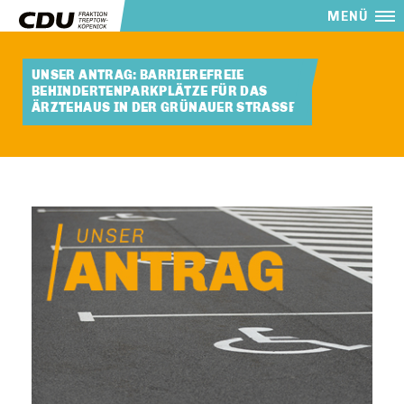
MENÜ
UNSER ANTRAG: BARRIEREFREIE
BEHINDERTENPARKPLÄTZE FÜR DAS
ÄRZTEHAUS IN DER GRÜNAUER STRASSE.