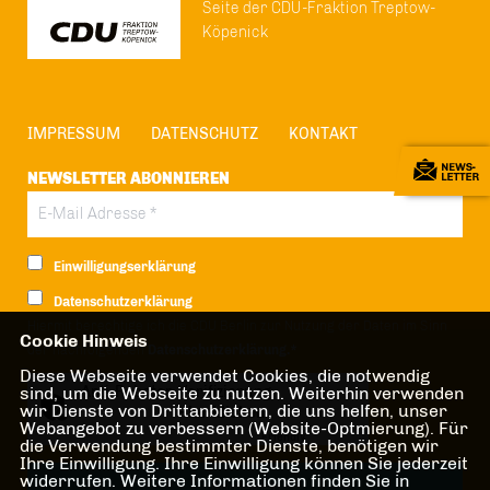
Seite der CDU-Fraktion Treptow-
Köpenick
IMPRESSUM
DATENSCHUTZ
KONTAKT
NEWSLETTER ABONNIEREN
Einwilligungserklärung
Datenschutzerklärung
Hiermit berechtige ich die CDU Berlin zur Nutzung der Daten im Sinn
Cookie Hinweis
der nachfolgenden
Datenschutzerklärung.*
Diese Webseite verwendet Cookies, die notwendig
Anti-Roboter-Verifizierung
sind, um die Webseite zu nutzen. Weiterhin verwenden
wir Dienste von Drittanbietern, die uns helfen, unser
Hier klicken
Webangebot zu verbessern (Website-Optmierung). Für
Friendly
Captcha ⇗
die Verwendung bestimmter Dienste, benötigen wir
Ihre Einwilligung. Ihre Einwilligung können Sie jederzeit
widerrufen. Weitere Informationen finden Sie in