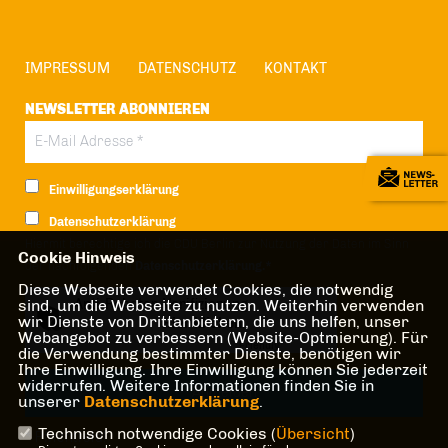
IMPRESSUM
DATENSCHUTZ
KONTAKT
NEWSLETTER ABONNIEREN
Einwilligungserklärung
Datenschutzerklärung
Hiermit berechtige ich die CDU Berlin zur Nutzung der Daten im Sinn
Cookie Hinweis
der nachfolgenden
Datenschutzerklärung.*
Diese Webseite verwendet Cookies, die notwendig
Anti-Roboter-Verifizierung
sind, um die Webseite zu nutzen. Weiterhin verwenden
wir Dienste von Drittanbietern, die uns helfen, unser
Hier klicken
Webangebot zu verbessern (Website-Optmierung). Für
Friendly
Captcha ⇗
die Verwendung bestimmter Dienste, benötigen wir
Ihre Einwilligung. Ihre Einwilligung können Sie jederzeit
widerrufen. Weitere Informationen finden Sie in
unserer
Datenschutzerklärung
.
Technisch notwendige Cookies (
Übersicht
)
* Pflichtfeld!