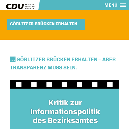
MENÜ
GÖRLITZER BRÜCKEN ERHALTEN
🌉 GÖRLITZER BRÜCKEN ERHALTEN – ABER
TRANSPARENZ MUSS SEIN.