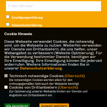
Einwilligungserklärung
Datenschutzerklärung
Hiermit berechtige ich die CDU Berlin zur Nutzung der Daten im Sinn
Cookie Hinweis
der nachfolgenden
Datenschutzerklärung.*
Diese Webseite verwendet Cookies, die notwendig
Anti-Roboter-Verifizierung
sind, um die Webseite zu nutzen. Weiterhin verwenden
wir Dienste von Drittanbietern, die uns helfen, unser
Hier klicken
Webangebot zu verbessern (Website-Optmierung). Für
Friendly
Captcha ⇗
die Verwendung bestimmter Dienste, benötigen wir
Ihre Einwilligung. Ihre Einwilligung können Sie jederzeit
widerrufen. Weitere Informationen finden Sie in
unserer
Datenschutzerklärung
.
Technisch notwendige Cookies (
Übersicht
)
* Pflichtfeld!
Die notwendigen Cookies werden allein für den
ordnungsgemäßen Gebrauch der Webseite benötigt.
Cookies von Drittanbietern (
Übersicht
)
Zur Optimierung unserer Webseite binden wir Dienste und
@2026 CDU-Fraktion Treptow-
Angebote von Drittanbietern ein.
Köpenick
Alle Rechte vorbehalten.
Alle akzeptieren
Auswahl speichern