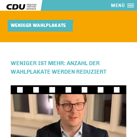
MENÜ
WENIGER WAHLPLAKATE
WENIGER IST MEHR: ANZAHL DER
WAHLPLAKATE WERDEN REDUZIERT