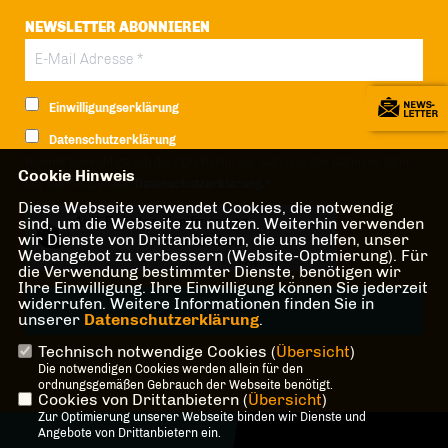
NEWSLETTER ABONNIEREN
Einwilligungserklärung
Datenschutzerklärung
Hiermit berechtige ich die CDU Berlin zur Nutzung der Daten im Sinn
Cookie Hinweis
der nachfolgenden
Datenschutzerklärung.*
Diese Webseite verwendet Cookies, die notwendig
sind, um die Webseite zu nutzen. Weiterhin verwenden
Anti-Roboter-Verifizierung
wir Dienste von Drittanbietern, die uns helfen, unser
Hier klicken
Webangebot zu verbessern (Website-Optmierung). Für
Friendly
Captcha ⇗
die Verwendung bestimmter Dienste, benötigen wir
Ihre Einwilligung. Ihre Einwilligung können Sie jederzeit
widerrufen. Weitere Informationen finden Sie in
unserer
Datenschutzerklärung
.
Technisch notwendige Cookies (
Übersicht
)
* Pflichtfeld!
Die notwendigen Cookies werden allein für den
ordnungsgemäßen Gebrauch der Webseite benötigt.
Cookies von Drittanbietern (
Übersicht
)
Zur Optimierung unserer Webseite binden wir Dienste und
@2026 CDU-Fraktion Treptow-
Angebote von Drittanbietern ein.