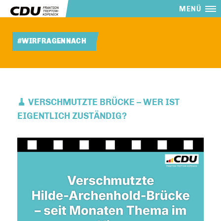
MENÜ
#WIRFRAGENNACH
🧹 VERSCHMUTZTE BRÜCKE – WER IST
EIGENTLICH ZUSTÄNDIG?