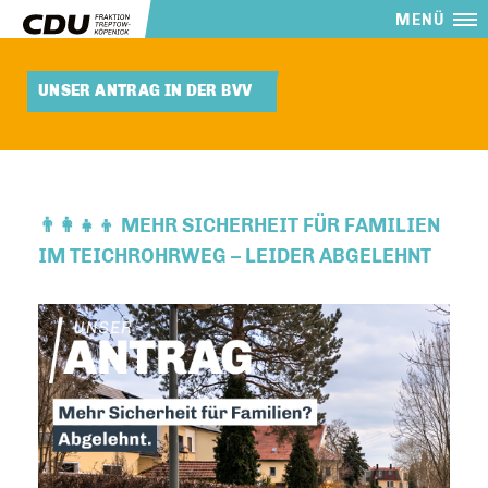
MENÜ
UNSER ANTRAG IN DER BVV
👨‍👩‍👧‍👦 MEHR SICHERHEIT FÜR FAMILIEN
IM TEICHROHRWEG – LEIDER ABGELEHNT