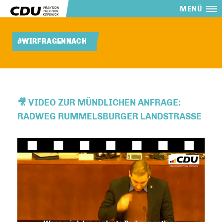
MENÜ
#WIRFRAGENNACH
🎥 VIDEO ZUR MÜNDLICHEN ANFRAGE:
RADWEG RUMMELSBURGER LANDSTRASSE