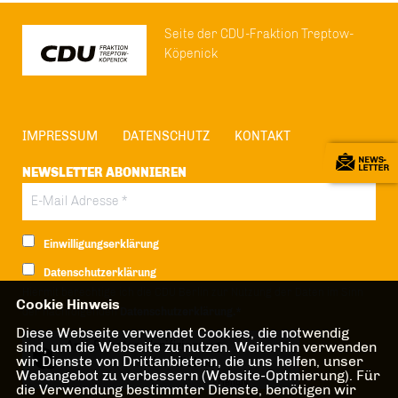
Seite der CDU-Fraktion Treptow-
Köpenick
IMPRESSUM
DATENSCHUTZ
KONTAKT
NEWSLETTER ABONNIEREN
Einwilligungserklärung
Datenschutzerklärung
Hiermit berechtige ich die CDU Berlin zur Nutzung der Daten im Sinn
Cookie Hinweis
der nachfolgenden
Datenschutzerklärung.*
Diese Webseite verwendet Cookies, die notwendig
sind, um die Webseite zu nutzen. Weiterhin verwenden
Anti-Roboter-Verifizierung
wir Dienste von Drittanbietern, die uns helfen, unser
Hier klicken
Webangebot zu verbessern (Website-Optmierung). Für
Friendly
Captcha ⇗
die Verwendung bestimmter Dienste, benötigen wir