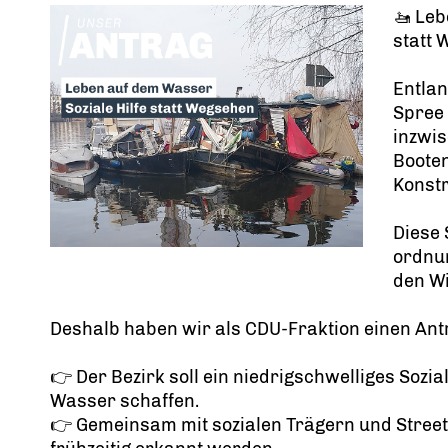
🚤 Leb
statt
Entlan
Spree 
inzwi
Boote
Konstr
Diese 
ordnun
den W
Deshalb haben wir als CDU-Fraktion einen Antr
👉 Der Bezirk soll ein niedrigschwelliges So
Wasser schaffen.
👉 Gemeinsam mit sozialen Trägern und Street