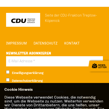
Seite der CDU-Fraktion Treptow-
Köpenick
IMPRESSUM
DATENSCHUTZ
KONTAKT
NEWSLETTER ABONNIEREN
Einwilligungserklärung
Datenschutzerklärung
Hiermit berechtige ich die CDU Berlin zur Nutzung der Daten im Sinn
Cookie Hinweis
der nachfolgenden
Datenschutzerklärung.*
Diese Webseite verwendet Cookies, die notwendig
Anti-Roboter-Verifizierung
sind, um die Webseite zu nutzen. Weiterhin verwenden
wir Dienste von Drittanbietern, die uns helfen, unser
Hier klicken
Webangebot zu verbessern (Website-Optmierung). Für